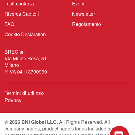
Testimonianze
Eventi
Ricerca Capitoli
Newsletter
FAQ
Regolamento
Cookie Declaration
BREC srl
Via Monte Rosa, 51
Milano
P.IVA 04113790960
Termini di utilizzo
Privacy
© 2026 BNI Global LLC.
All Rights Reserved. All
company names, product names logos included here may