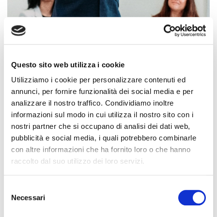
Questo sito web utilizza i cookie
Utilizziamo i cookie per personalizzare contenuti ed
BNI In presenza
annunci, per fornire funzionalità dei social media e per
analizzare il nostro traffico. Condividiamo inoltre
Incontri in presenza per conoscersi, creare connessioni e
informazioni sul modo in cui utilizza il nostro sito con i
opportunità di crescita.
nostri partner che si occupano di analisi dei dati web,
pubblicità e social media, i quali potrebbero combinarle
con altre informazioni che ha fornito loro o che hanno
raccolto dal suo utilizzo dei loro servizi.
Selezione
Necessari
del
consenso